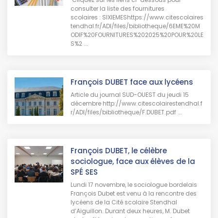
consulter la liste des fournitures
scolaires : SIXIEMEShttps://www.citescolaires
tendhal.fr/ADI/files/bibliotheque/6EME%20M
ODIF%20FOURNITURES%202025%20POUR%20LE
S%2 ...
François DUBET face aux lycéens
Article du journal SUD-OUEST du jeudi 15
décembre http://www.citescolairestendhal.f
r/ADI/files/bibliotheque/F.DUBET.pdf ...
François DUBET, le célèbre
sociologue, face aux élèves de la
SPÉ SES
Lundi 17 novembre, le sociologue bordelais
François Dubet est venu à la rencontre des
lycéens de la Cité scolaire Stendhal
d’Aiguillon. Durant deux heures, M. Dubet