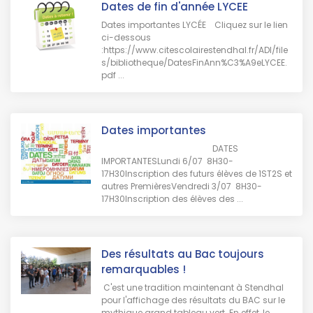
Dates de fin d'année LYCEE
Dates importantes LYCÉE Cliquez sur le lien
ci-dessous
:https://www.citescolairestendhal.fr/ADI/file
s/bibliotheque/DatesFinAnn%C3%A9eLYCEE.
pdf ...
Dates importantes
DATES
IMPORTANTESLundi 6/07 8H30-
17H30Inscription des futurs élèves de 1ST2S et
autres PremièresVendredi 3/07 8H30-
17H30Inscription des élèves des ...
Des résultats au Bac toujours
remarquables !
C'est une tradition maintenant à Stendhal
pour l'affichage des résultats du BAC sur le
mythique grand tableau vert. En effet, le