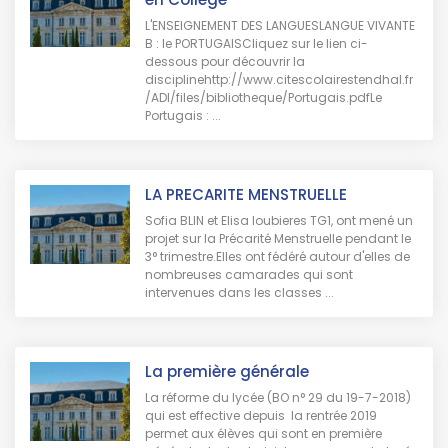
L'ENSEIGNEMENT DES LANGUESLANGUE VIVANTE
B : le PORTUGAISCliquez sur le lien ci-
dessous pour découvrir la
disciplinehttp://www.citescolairestendhal.fr
/ADI/files/bibliotheque/Portugais.pdfLe
Portugais : ...
LA PRECARITE MENSTRUELLE
Sofia BLIN et Elisa loubieres TG1, ont mené un
projet sur la Précarité Menstruelle pendant le
3° trimestre.Elles ont fédéré autour d'elles de
nombreuses camarades qui sont
intervenues dans les classes ...
La première générale
La réforme du lycée (BO n° 29 du 19-7-2018)
qui est effective depuis la rentrée 2019
permet aux élèves qui sont en première