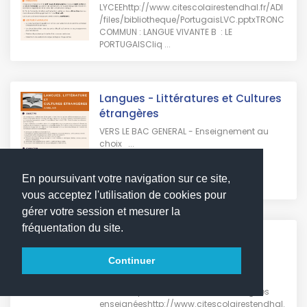
LYCEEhttp://www.citescolairestendhal.fr/ADI
/files/bibliotheque/PortugaisLVC.pptxTRONC
COMMUN : LANGUE VIVANTE B : LE
PORTUGAISCliq ...
Langues - Littératures et Cultures
étrangères
VERS LE BAC GENERAL - Enseignement au
choix ...
En poursuivant votre navigation sur ce site,
vous acceptez l'utilisation de cookies pour
gérer votre session et mesurer la
fréquentation du site.
Langues vivantes TC
VERS LE BAC GÉNÉRAL ET
Continuer
TECHNOLOGIQUE TRONC COMMUN : LES
LANGUES VIVANTESCliquez sur le lien ci-
dessous pour découvrir les trois langues
enseignéeshttp://www.citescolairestendhal.