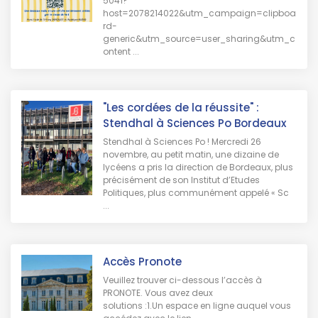
5041?
host=2078214022&utm_campaign=clipboa
rd-
generic&utm_source=user_sharing&utm_c
ontent ...
"Les cordées de la réussite" :
Stendhal à Sciences Po Bordeaux
Stendhal à Sciences Po ! Mercredi 26
novembre, au petit matin, une dizaine de
lycéens a pris la direction de Bordeaux, plus
précisément de son Institut d’Etudes
Politiques, plus communément appelé « Sc
...
Accès Pronote
Veuillez trouver ci-dessous l’accès à
PRONOTE. Vous avez deux
solutions :1.Un espace en ligne auquel vous