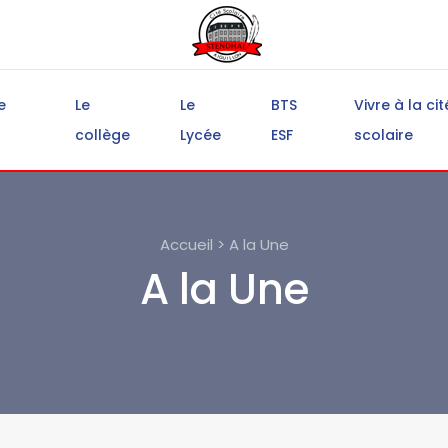
e
Le
Le
BTS
Vivre à la cit
collège
Lycée
ESF
scolaire
Accueil > A la Une
A la Une