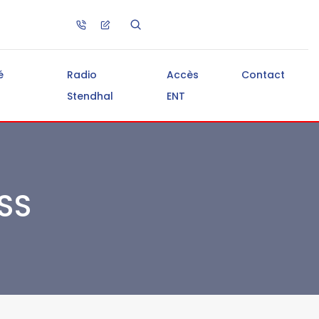
é
Radio
Accès
Contact
Stendhal
ENT
NSS