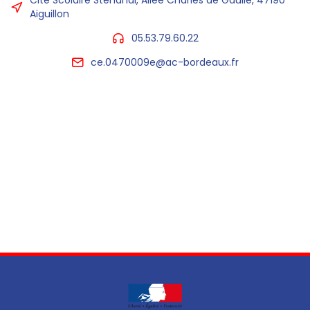
Cité Scolaire Stendhal, Allée Charles de Gaulle, 47190
Aiguillon
05.53.79.60.22
ce.0470009e@ac-bordeaux.fr