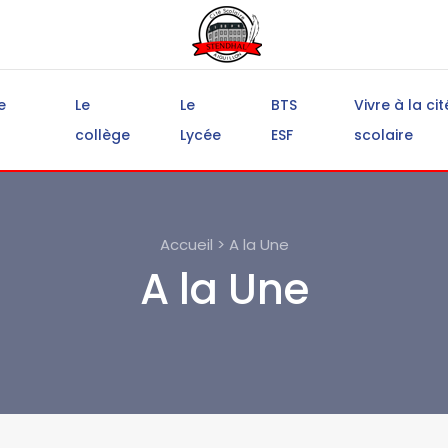
e
Le
Le
BTS
Vivre à la cit
collège
Lycée
ESF
scolaire
Accueil > A la Une
A la Une